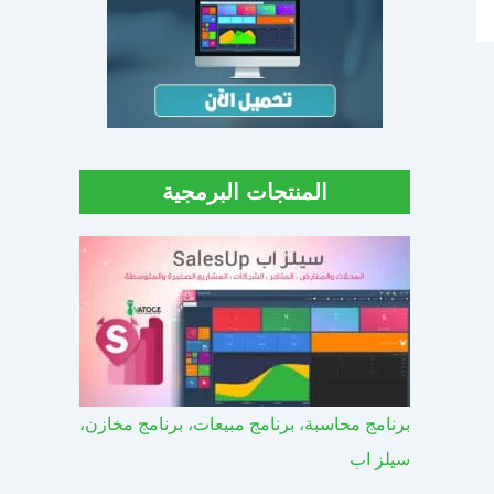
المنتجات البرمجية
برنامج محاسبة، برنامج مبيعات، برنامج مخازن،
سيلز اب