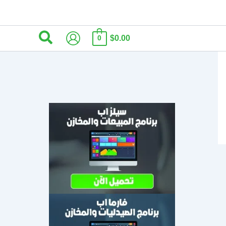
البحث
$0.00
0