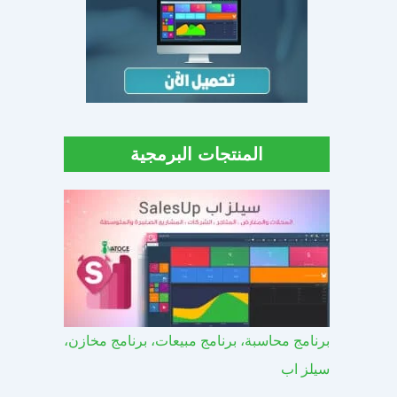
المنتجات البرمجية
برنامج محاسبة، برنامج مبيعات، برنامج مخازن،
سيلز اب