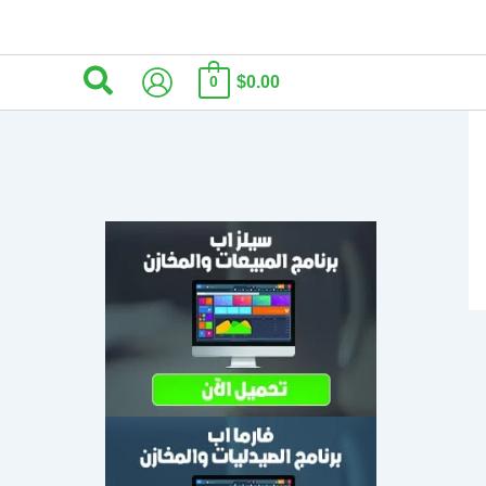
البحث
$0.00
0