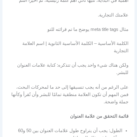
أهمية في البداية، تليها ثاني أهم كلمة رئيسية، ثم أخيرًا اسم
علامتك التجارية.
مثال meta title tags يوضح ما تم قرائته للتو
الكلمة الأساسية – الكلمة الأساسية الثانوية | اسم العلامة
التجارية
ولكن هناك شيء واحد يجب أن تتذكره: كتابة علامات العنوان
للبشر.
على الرغم من أنه يجب تنسيقها إلى حد ما لمحركات البحث،
فمن المهم أن تكون العلامة منطقية تمامًا للبشر وأن تُقرأ وكأنها
جملة واضحة.
قائمة التحقق من علامة العنوان
الطول: يجب أن يتراوح طول علامات العنوان بين 50 و60