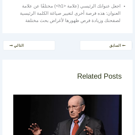
اجعل عنوانك الرئيسي (علامة <h1>) مختلفًا عن علامة
العنوان: هذه فرصة أخرى لتغيير صياغة الكلمة الرئيسية
لصفحتك وزيادة فرص ظهورها لأغراض بحث مختلفة
السابق
التالي
Related Posts