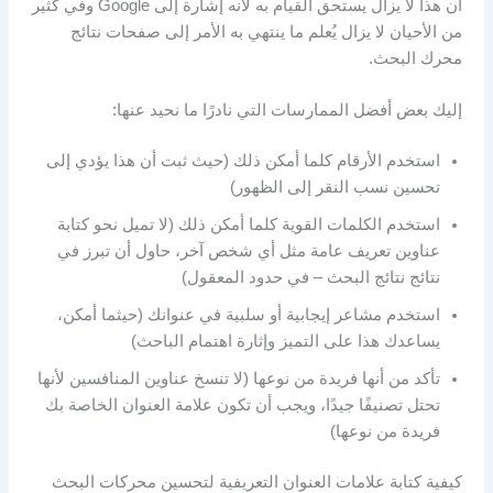
أن هذا لا يزال يستحق القيام به لأنه إشارة إلى Google وفي كثير
من الأحيان لا يزال يُعلم ما ينتهي به الأمر إلى صفحات نتائج
محرك البحث.
إليك بعض أفضل الممارسات التي نادرًا ما نحيد عنها:
استخدم الأرقام كلما أمكن ذلك (حيث ثبت أن هذا يؤدي إلى
تحسين نسب النقر إلى الظهور)
استخدم الكلمات القوية كلما أمكن ذلك (لا تميل نحو كتابة
عناوين تعريف عامة مثل أي شخص آخر، حاول أن تبرز في
نتائج نتائج البحث – في حدود المعقول)
استخدم مشاعر إيجابية أو سلبية في عنوانك (حيثما أمكن،
يساعدك هذا على التميز وإثارة اهتمام الباحث)
تأكد من أنها فريدة من نوعها (لا تنسخ عناوين المنافسين لأنها
تحتل تصنيفًا جيدًا، ويجب أن تكون علامة العنوان الخاصة بك
فريدة من نوعها)
كيفية كتابة علامات العنوان التعريفية لتحسين محركات البحث