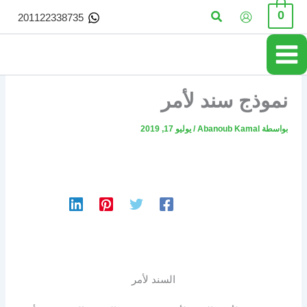
خطي
البحث
0
201122338735
لى
لمحتوى
نموذج سند لأمر
بواسطة
Abanoub Kamal
/
يوليو 17, 2019
السند لأمر