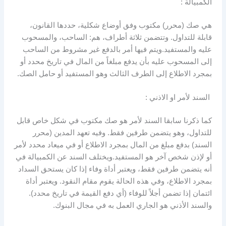
الكمبيالة :
هي صك (محرر) مكتوب وفق أوضاع شكلية، حددها القانون،
قابلة للتداول. وتتضمن ثلاثة أطراف، هم: الساحب، والمسحوب
عليه والمستفيد.ويتم فيها أمر بالدفع غير مشروط من الساحب
إلى المسحوب عليه بأن يدفع مبلغاً من المال في تاريخ محدد أو
بمجرد الاطلاع إلى الطرف الثالث وهو المستفيد أو حامل الصك.
السند لأمر او الاذني :
كما ذكرنا سابقا السند لأمر هو صك مكتوب في شكل خاص قابل
للتداول، وهو يتضمن طرفين فقط. وفيه تعهد المدين (محرر
السند) بدفع مبلغ من المال بمجرد الاطلاع أو في ميعاد محدد لأمر
أو لإذن شخص آخر هو المستفيد.ويختلف السند عن الكمبيالة في
أنه يتضمن طرفين فقط، ويعتبر أداة وفاء إذا كان يستحق السداد
بمجرد الاطلاع، وفي هذه الحالة يقوم مقام النقود. ويعتبر أداة
ائتمان إذا تضمن أجلاً للوفاء (أي دفع القيمة في تاريخ محدد).
والسند الأذني هو الجاري العمل به في مجال البنوك.