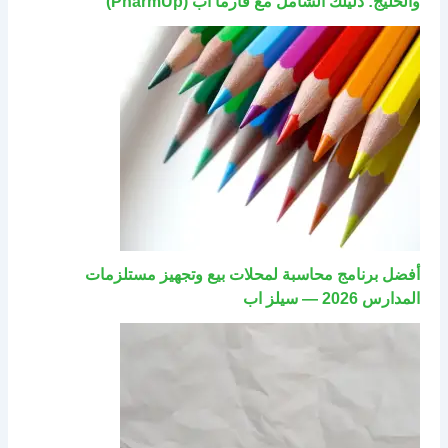
والخليج: دليلك الشامل مع فارما اب (PharmUp)
أفضل برنامج محاسبة لمحلات بيع وتجهيز مستلزمات
المدارس 2026 — سيلز اب