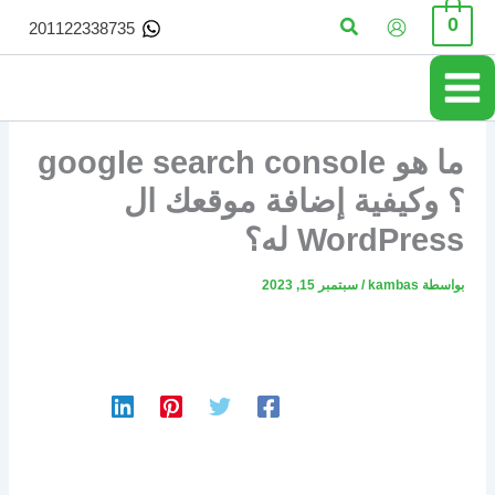
خطي
البحث
0
201122338735
لى
لمحتوى
ما هو google search console
؟ وكيفية إضافة موقعك ال
WordPress له؟
بواسطة
kambas
/
سبتمبر 15, 2023