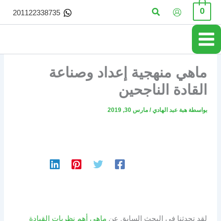
خطي
البحث
0
201122338735
لى
لمحتوى
ماهي منهجية إعداد وصناعة
القادة الناجحين
بواسطة
هبة عبد الهادي
/
مارس 30, 2019
لقد تحدثنا في البحث السابق عن
ماهي أهم نظريات القيادة