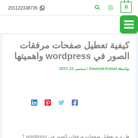
خطي
البحث
0
201122338735
لى
لمحتوى
كيفية تعطيل صفحات مرفقات
الصور في wordpress واهميتها
بواسطة
Abanoub Kamal
/
سبتمبر 21, 2023
هل تريد تعطيل صفحات مرفقات الصور في wordpress ؟