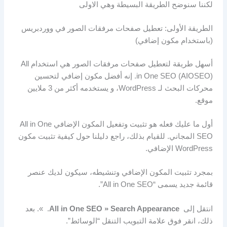
لكننا سنوضح الطريقة البسيطة وهي الاولى
الطريقة الأولى: تعطيل صفحات مرفقات الصور في ووردبريس
(باستخدام مكون إضافي)
أسهل طريقة لتعطيل صفحات مرفقات الصور هي استخدام All
in One SEO (AIOSEO). إنه أفضل مكون إضافي لتحسين
محركات البحث لـ WordPress، و يستخدمه أكثر من 3 ملايين
موقع.
أول ما عليك فعله هو تثبيت وتفعيل المكون الإضافي All in One
SEO المجاني. للقيام بذلك، راجع دليلنا حول كيفية تثبيت مكون
WordPress الإضافي.
بمجرد تثبيت المكون الإضافي وتنشيطه، سيكون لديك عنصر
قائمة جديد يسمى “All in One SEO”.
انتقل إلى
All in One SEO » Search Appearance
. ». بعد
ذلك، انقر فوق علامة التبويب التنقل “الوسائط”.