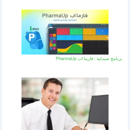
برنامج صيدلية : فارما اب PharmaUp​