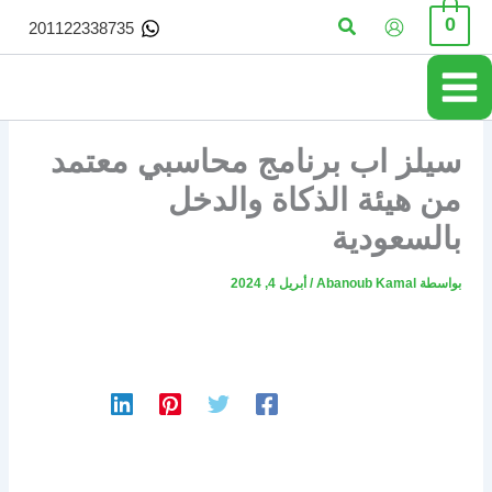
خطي
البحث
0
201122338735
لى
لمحتوى
سيلز اب برنامج محاسبي معتمد
من هيئة الذكاة والدخل
بالسعودية
بواسطة
Abanoub Kamal
/
أبريل 4, 2024