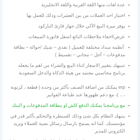
عدة لغات منها اللغة العربية واللغة الانجليزية
اختيار احد العملات من بين العشرات وذلك للعمل بها
يوفر ميزة البيع الآلي خلال جهاز قارئ الباركود
عرض/اخفاء ملاحظات البائع اسفل فاتورة المبيعات
أنظمة سداد مختلفة للعميل ( نقدي – شيك /حوالة – بطاقة
مدفوعات – آجل – مجاني – تقسيط )
تنبيهك بتغيير الاسعار اثناء البيع والشراء من اهم ما يجعله
برنامج محاسبي معتمد من هيئة الذكاة والدخل السعودية
erp يمكنك من اضافة الصنف بأكثر من وحدة ( قطعة ، كرتونة
، .. )، مع دعم ظهورها عند طباعة الفواتير
مع برنامجنا يمكنك الدفع كاش او ببطاقة المدفوعات و البنك
ينبهك النظام بكل شئ وذلك للسيطرة والتحكم بأكبر قدر في
مؤسستك. كما انه يسمح بارسال رسائل نصية للعملاء وبريد
الكتروني للمدير