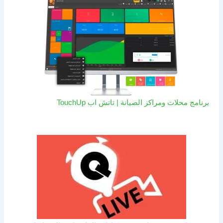
برنامج محلات ومراكز الصيانة | تاتش اب TouchUp