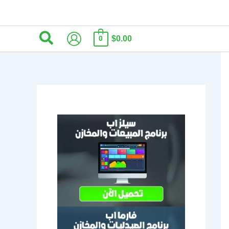
البحث
$0.00
0