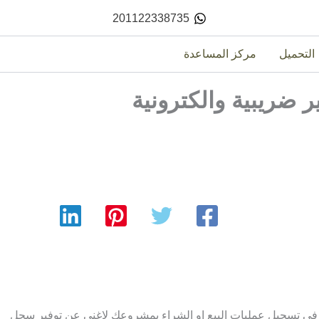
201122338735
التحميل
مركز المساعدة
 ضريبية والكترونية
 في تسجيل عمليات البيع او الشراء بمشروعك لاغنى عن توفير سجل