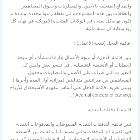
والمبالغ المتعلقة بالاصول والمطلوبات وحقوق المساهمين
والعلاقات بين هذه المجموعات في نقطة زمنية محددة. وعادة ما
تكون نهايةكل سنة ، في الولايات المتحدة الأمريكية في نهاية كل
ربع ونهاية كل سنة مالية .
قائمة الدخل (نتيجة الأعمال) :
تبين قائمة الدخلv أو نتيجة الأعمال إدارة المنشأة ، أي نتيجة
العمليات أو الأنشطة التشغيلية ، في تفسر بعض وليس كل
التغيرات التي طرأت على الأصول والمطلوبات وحقوق
المساهمين بين ميزانيتين متتاليتين (ميزانية أول المدة وأخرها )
ويبنى تعريف قائمة الدخل على أساس مفهوم الأستحقاق للأرباح
(Accrual concept of earning ) .
قائمة التدفقات النقدية :
تبين قائمة التدفقات النقدية المقبوضات والمدفوعات النقدية
في الفترة ذه التدفقات والتي تصنف إما تدفقات من الأنشطة
التشغيلية أو الأنشطة الاستثمارية أو الانشطة التمويلية كما تزود