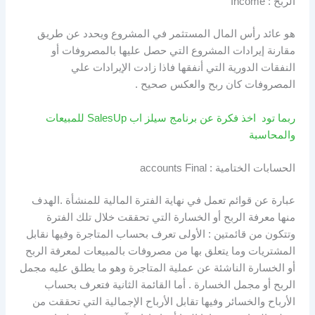
الربح : Income
هو عائد رأس المال المستثمر في المشروع ويحدد عن طريق
مقارنة إيرادات المشروع التي حصل عليها بالمصروفات أو
النفقات الدورية التي أنفقها فاذا زادت الإيرادات علي
المصروفات كان ربح والعكس صحيح .
ربما تود اخذ فكرة عن برنامج سيلز اب SalesUp للمبيعات
والمحاسبة
الحسابات الختامية : accounts Final
عبارة عن قوائم تعمل في نهاية الفترة المالية للمنشأة .الهدف
منها معرفة الربح أو الخسارة التي تحققت خلال تلك الفترة
وتتكون من قائمتين : الأولى تعرف بحساب المتاجرة وفيها نقابل
المشتريات وما يتعلق بها من مصروفات بالمبيعات لمعرفة الربح
أو الخسارة الناشئة عن عملية المتاجرة وهو ما يطلق عليه مجمل
الربح أو مجمل الخسارة . أما القائمة الثانية فتعرف بحساب
الأرباح والخسائر وفيها تقابل الأرباح الإجمالية التي تحققت من