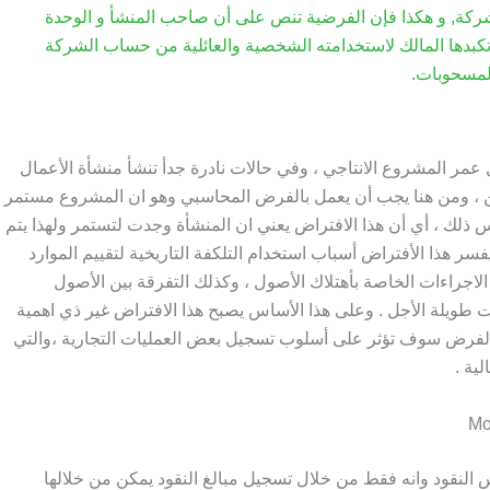
, و هكذا فإن الفرضية تنص على أن صاحب المنشأ و الوحدة
بدها المالك لاستخدامته الشخصية والعائلية من حساب الشركة
لمسحوبات.
ر المشروع الانتاجي ، وفي حالات نادرة جدأ تنشأ منشأة الأعمال
ن ، ومن هنا يجب أن يعمل بالفرض المحاسبي وهو ان المشروع مستمر
 ذلك ، أي أن هذا الافتراض يعني ان المنشأة وجدت لتستمر ولهذا يتم
سر هذا الأفتراض أسباب استخدام التلكفة التاريخية لتقييم الموارد
م القيمة الجارية Current Value ، وكذلك الاجراءات الخاصة بأهتلاك الأصول ، وكذلك التفرقة بين الأصول
ات طويلة الأجل . وعلى هذا الأساس يصبح هذا الافتراض غير ذي اهمية
ا الفرض سوف تؤثر على أسلوب تسجيل بعض العمليات التجارية ،والتي
ية .
النقود وانه فقط من خلال تسجيل مبالغ النقود يمكن من خلالها