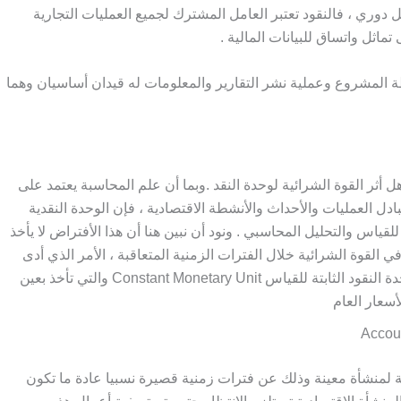
دوري ، فالنقود تعتبر العامل المشترك لجميع العمليات التجارية
ماثل واتساق للبيانات المالية .
ة المشروع وعملية نشر التقارير والمعلومات له قيدان أساسيان وهما
 أثر القوة الشرائية لوحدة النقد .وبما أن علم المحاسبة يعتمد على
ادل العمليات والأحداث والأنشطة الاقتصادية ، فإن الوحدة النقدية
اس والتحليل المحاسبي . ونود أن نبين هنا أن هذا الأفتراض لا يأخذ
ي القوة الشرائية خلال الفترات الزمنية المتعاقبة ، الأمر الذي أدى
الي توجيه النقد لهذا الأفتراض والمطالبة بأستخدام وحدة النقود الثابتة للقياس Constant Monetary Unit والتي تأخذ بعين
أسعار العام
ة لمنشأة معينة وذلك عن فترات زمنية قصيرة نسبيا عادة ما تكون