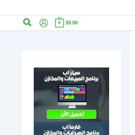
البحث
$0.00
0