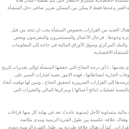
منشأة الاقتصادية تستلزم الانتظار حتى يتم تصفية أعمال هذه
تجاه الغير وعندها فقط لا يمكن من الممكن تقرير صافي دخل المنشأة
 هناك العديد من القرارات بخصوص المنشأة يجب ان تتخذ من قبل
 فترة وجودها . فرجال الأعمال والمستثمرون والمقرضون وبعض
ة والبنك المركزي وسوق الأوراق المالية في حاجة إلى المعلومات
لمنشأة الاقتصادية .
ى تقدمها ، ( أي درجة النجاح التي حققتها المنشأة )وإلى تقديرات للربح
وفات الجارية لنشاطاتها ، فهذه الامور تشبة اشارات السير على
شدها إلى القرارات الضرورية لتحقيق النجاح ، وتبين لها توقيت أتخاذ
لنسبة لعمليات (نتائج أعمالها ) ومركزها المالي والتغيرات التي
الية متساوية الأجل (سنوية عادة )، تعد في نهاية كل منها قراءات
وهناك علاقة عكسية بين طول الفترة الزمنية ومدى ملائمة
 القرارات . كما أن هناك علاقة طردية بين طول الفترة الزمنية ومدى