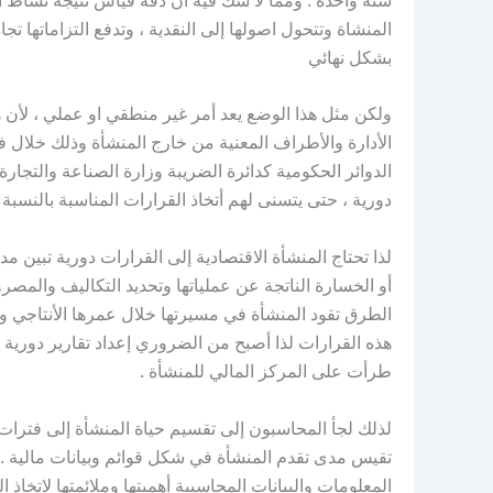
سنة واحدة . ومما لا شك فيه أن دقة قياس نتيجة نشاط ال
المنشاة وتتحول اصولها إلى النقدية ، وتدفع التزاماتها 
بشكل نهائي
ولكن مثل هذا الوضع يعد أمر غير منطقي او عملي ، لأن
الأدارة والأطراف المعنية من خارج المنشأة وذلك خلال
الدوائر الحكومية كدائرة الضريبة وزارة الصناعة والتجار
دورية ، حتى يتسنى لهم أتخاذ القرارات المناسبة بالنسبة ل
لذا تحتاج المنشأة الاقتصادية إلى القرارات دورية تبين مد
أو الخسارة الناتجة عن عملياتها وتحديد التكاليف والمصر
الطرق تقود المنشأة في مسيرتها خلال عمرها الأنتاجي وتر
هذه القرارات لذا أصبح من الضروري إعداد تقارير دورية با
طرأت على المركز المالي للمنشأة .
لذلك لجأ المحاسبون إلى تقسيم حياة المنشأة إلى فترات م
تقيس مدى تقدم المنشأة في شكل قوائم وبيانات مالية . 
المعلومات والبيانات المحاسبية أهميتها وملائمتها لاتخاذ