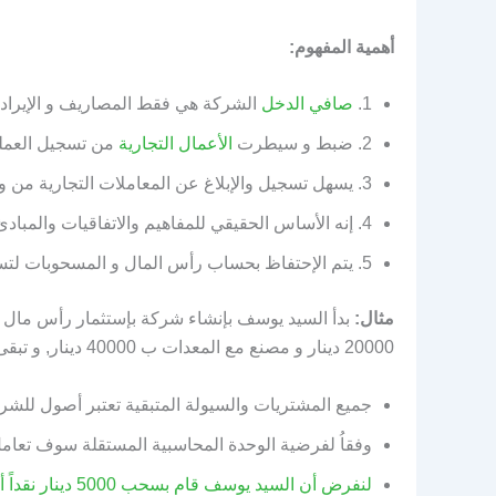
أهمية المفهوم:
1.
صافي الدخل
الشركة هي فقط المصاريف و الإيراد
2. ضبط و سيطرت
الأعمال التجارية
من تسجيل العمليا
3. يسهل تسجيل والإبلاغ عن المعاملات التجارية من وجهة نظر رجال الأعمال.
4. إنه الأساس الحقيقي للمفاهيم والاتفاقيات والمبادئ المحاسبية.
5. يتم الإحتفاظ بحساب رأس المال و المسحوبات لتسجيل المبالغ المدفوعة و المسحوبة من قبل المالكين.
مثال:
20000 دينار و مصنع مع المعدات ب 40000 دينار, و تبقى ما قيمته 10000 دينار نقداُ:
جميع المشتريات والسيولة المتبقية تعتبر أصول للشر
وفقاُ لفرضية الوحدة المحاسبية المستقلة سوف تعامل ال 100000 دينار على أنها رأس مال و إلتزاما
لنفرض أن السيد ي