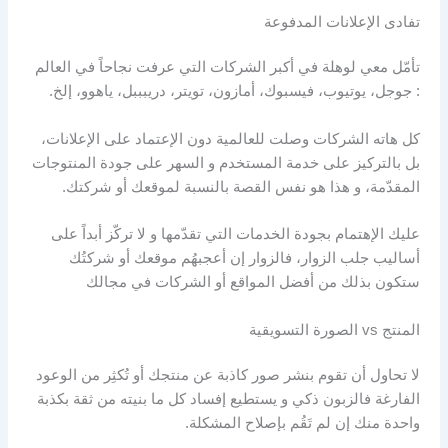
تفادى الإعلانات المدفوعة
تأمّل معي لوهلة في أكبر الشركات التي عرفت نجاحاً في العالم
: جوجل، يوتيوب، فيسبوك، أمازون، تويتر، دريبببل، ياهوو، إلخ.
كل هاته الشركات وصلت للعالمية دون الإعتماد على الإعلانات،
بل بالتركيز على خدمة المستخدم و السهر على جودة المنتوجات
المقدّمة، و هذا هو نفس القصة بالنسبة لموقعك أو شركتك.
عليك الإهتمام بجودة الخدمات التي تقدّمها و لا تركّز أبداً على
أساليب جلب الزوار، فالزوار إن أعجبهُم موقعك أو شركتُك
ستكون بذلك من أفضل المواقع أو الشركات في مجالك
المنتج vs الصورة التسويقية
لا تحاول أن تقوم بنشر صور كاذبة عن منتجك أو تُكثِر من الوعود
الفارغة فالزبون ذكي و يستطيع إفساد كل ما بنيته من ثقة بكذبة
واحدة منك إن لم تَقُم بإصلاح المشكلة.