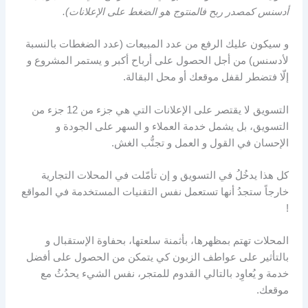
أدسنس كمصدر ربح فالمنتوج هو الضغط على الإعلانات).
و سيكون عليك الرفع من عدد المبيعات (عدد الضغطات بالنسبة
لأدسنس) من أجل الحصول على أرباح أكبر و يستمر المشروع و
إلّا فتضطر لقفل موقعك أو محل البقالة.
التسويق لا يقتصر على الإعلانات التي هي جزء من 12 جزء من
التسويق، بل يشمل خدمة العملاء و السهر على الجودة و
الإحسان في القول و العمل و تجنُّب الغش.
كل هذا يدخُلُ في التسويق و إن تأمّلت في المحلات التجارية
خارجاً ستجدُ أنها تستعمل نفس التقنيات المستخدمة في المواقع
!
المحلات تهتم بمظهرها، بأثمنة سلعتها، بحفاوة الإستقبال و
بالتأثير على عواطف الزبون كي يتمكن من الحصول على أفضل
خدمة و يُعاوِد بالتالي القدوم للمتجر، نفس الشيء يحدُثُ مع
موقعك.