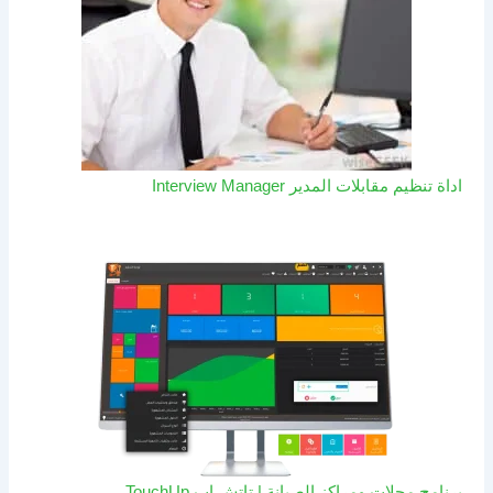
اداة تنظيم مقابلات المدير Interview Manager
برنامج محلات ومراكز الصيانة | تاتش اب TouchUp