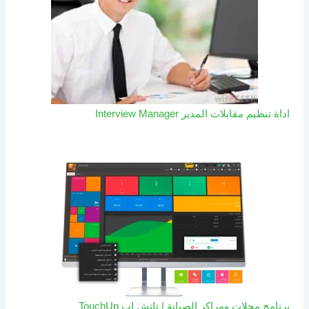
اداة تنظيم مقابلات المدير Interview Manager
برنامج محلات ومراكز الصيانة | تاتش اب TouchUp