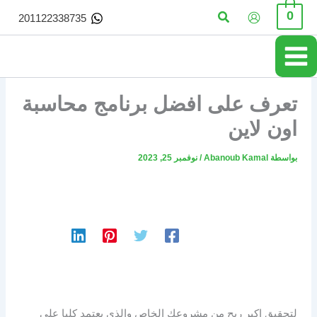
خطي
البحث
0
201122338735
لى
لمحتوى
تعرف على افضل برنامج محاسبة
اون لاين
بواسطة
Abanoub Kamal
/
نوفمبر 25, 2023
لتحقيق اكبر ربح من مشروعك الخاص والذي يعتمد كليا على