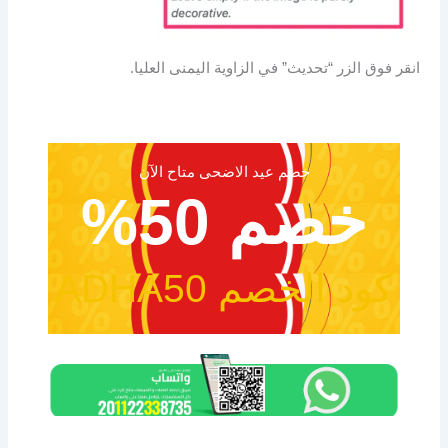
انقر فوق الزر “تحديث” في الزاوية اليمنى العليا.
خصم عيد الاضحى متاح الآن
خصم 50%
كود الخصم ADHA50