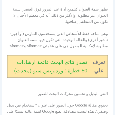
تظهر سمة العنوان كتلميح أداة عند المرور فوق العنصر. سمة
العنوان غير مطلوبة. والأكثر من ذلك، أنه في معظم الأحيان لا
يكون من المنطقي إضافتها.
وهي متاحة فقط للأشخاص الذين يستخدمون الماوس (أو أجهزة
تأشير أخرى) والحالة الوحيدة التي تكون فيها سمة العنوان
مطلوبة لإمكانية الوصول هي على علامتي <iframe> و<frame>.
تعرف
تصدر نتائج البحث قائمة ارشادات
علي
50 خطوة : وردبريس سيو (محدث)
النص البديل و تحسين محركات البحث للصور
تحتوي مقالة Google حول الصور على عنوان “استخدام نص بديل
وصفي”. هذه ليست مصادفة. تضع Google قيمة عالية نسبيًا على