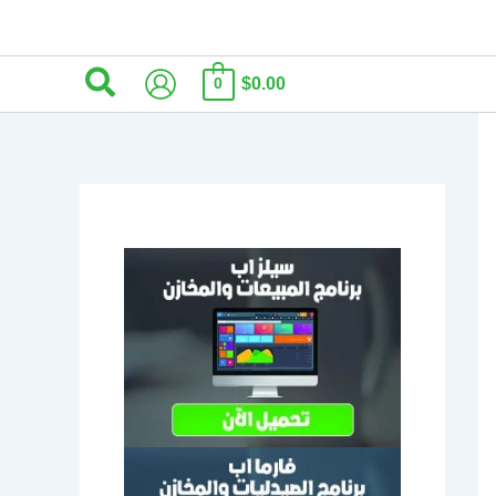
البحث
$0.00
0