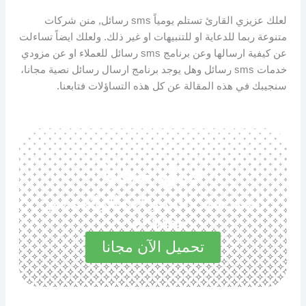
لعلك عزيزي القارئ تستلم يومياً sms رسائل, منن شركات
متنوعة ربما للدعاية او للتنبيهات او غير ذلك. ولعلك ايضاً تساءلت
عن كيفية ارسالها وعن برنامج sms رسائل للعملاء او عن مزودي
خدمات sms رسائل وهل يوجد برنامج ارسال رسائل نصية مجانا،
سنجيبك في هذه المقالة عن كل هذه التساؤلات فتابعنا.
حمل مجانا
استكشف المميزات الرائعة في
مجاناً الآن
تحميل الآن مجانا