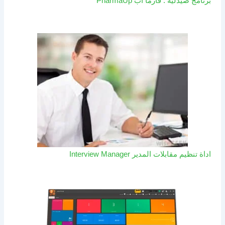
برنامج صيدلية : فارما اب PharmaUp​
اداة تنظيم مقابلات المدير Interview Manager