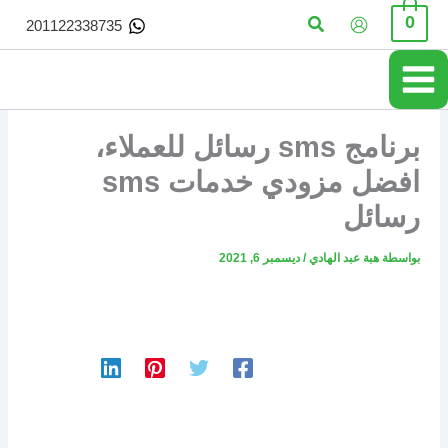
خطي
البحث
0
201122338735
لى
لمحتوى
برنامج sms رسائل للعملاء،
افضل مزودي خدمات sms
رسائل
بواسطة
هبة عبد الهادي
/
ديسمبر 6, 2021