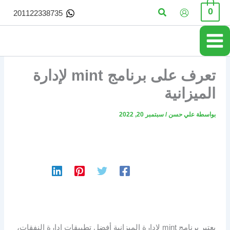
خطي
البحث
0
201122338735
لى
لمحتوى
تعرف على برنامج mint لإدارة
الميزانية
بواسطة
علي حسن
/
سبتمبر 20, 2022
يعتبر برنامج mint لإدارة الميزانية أفضل تطبيقات إدارة النفقات،