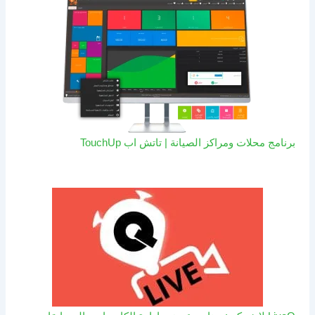
برنامج محلات ومراكز الصيانة | تاتش اب TouchUp