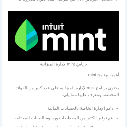
برنامج mint لإدارة الميزانية
أهمية برنامج mint
يحتوي برنامج mint لإدارة الميزانية على عدد كبير من الفوائد
المختلفة، ونتعرف عليها مما يلي:
دعم الإدارة الخاصة بالحسابات المالية.
يتم توفير الكثير من المخططات ورسوم البيانات المختلفة.