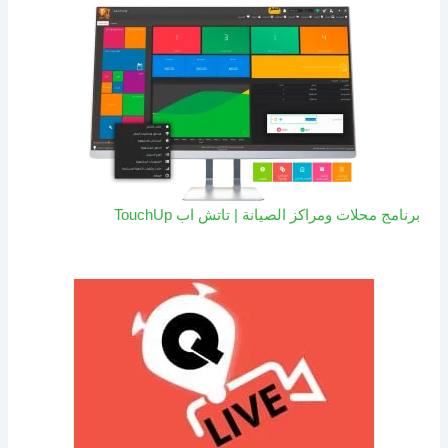
برنامج محلات ومراكز الصيانة | تاتش اب TouchUp