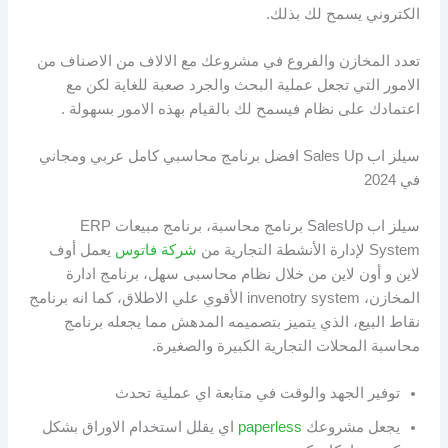
الكتروني يسمح لك بذلك.
تعدد المخازن والفروع في مشروعك مع الالاف من الاصناف من
الامور التي تجعل عملية البحث والجرد صعبة للغاية لكن مع
اعتمادك على نظام فيسمح لك بالقيام بهذه الامور بسهولة .
سيلز اب Sales Up افضل برنامج محاسبي كامل عربي ومجاني
في 2024
سيلز اب SalesUp برنامج محاسبة، برنامج مبيعات ERP
System لإدارة الأنشطة التجارية من
شركة فاتوس
يعمل أوف
لاين و أون لاين من خلال نظام محاسبى سهل، برنامج ادارة
المخازن، invenotry system الأقوي علي الاطلاق، كما انه برنامج
نقاط البيع، الذي يتميز بتصميمه المدهش مما يجعله برنامج
محاسبة المحلات التجارية الكبيرة والصغيرة.
توفير الجهد والوقت في متابعة اي عملية تحدث
يجعل مشروعك
paperless
اي يقلل استخدام الاوراق بشكل