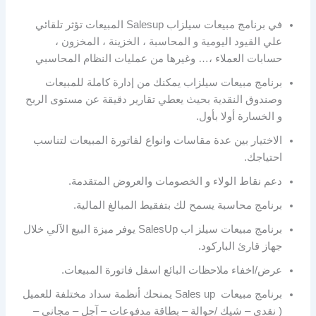
في برنامج مبيعات سيلزاب Salesup المبيعات تؤثر تلقائي
علي القيود اليومية و المحاسبة ، الخزينة ، المخزون ،
حسابات العملاء ،… وغيرها من عمليات النظام المحاسبي
برنامج مبيعات سيلزاب يمكنك من إدارة كاملة للمبيعات
وصندوق النقدية بحيث يعطي تقارير دقيقة عن مستوى الربح
و الخسارة أولا بأول.
الاختيار بين عدة مقاسات وانواع لفاتورة المبيعات لتناسب
احتياجك.
دعم نقاط الولاء و الخصومات والعروض المتقدمة.
برنامج محاسبة يسمح لك بتفقيط المبالغ المالية.
برنامج مبيعات سيلز اب SalesUp يوفر ميزة البيع الآلي خلال
جهاز قارئ الباركود.
عرض/اخفاء ملاحظات البائع اسفل فاتورة المبيعات.
برنامج مبيعات Sales up يمنحك أنظمة سداد مختلفة للعميل
( نقدي – شيك /حوالة – بطاقة مدفوعات – آجل – مجاني –