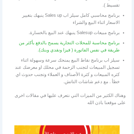
تقسيط ).
برنامج محاسبي كامل سيلز اب Sales up ينبهك بتغيير
الاسعار اثناء البيع والشراء
برنامج مبيعات Salesup ينبهك عند البيع بالخسارة.
برنامج محاسبة للمحلات التجارية يسمح بالدفع بأكثر من
طريقة في نفس الفاتورة ( فيزا ونقدي وبنك).
سيلز اب برنامج نقاط البيع يمنحك سرعة وسهولة اثناء
تسجيل المبيعات لتجنب الزحمة في محلك او معرضك عند
كثره المبيعات و كثرة الأصناف و العملاء وتجنب حدوث اي
خطأ . مع دعم شاشات التاتش.
وهناك الكثير من الميزات التي نتعرف عليها في مقالات اخرى
على موقعنا باذن الله
خصم عيد الاضحى متاح الآن