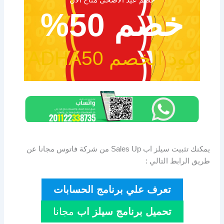
خصم 50%
كود الخصم ADHA50
يمكنك تثبيت سيلز اب Sales Up من شركة فاتوس مجانا عن
طريق الرابط التالي :
تعرف علي برنامج الحسابات
تحميل برنامج سيلز اب
مجانا