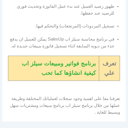
ظهور رصيد العميل عند بدء عمل الفاتورة وتحديث فوري
للرصيد عند حفظها.
تسجيل المردودات (المرتجعات) والتحكم فيها.
في برنامج محاسبة سيلز اب SalesUp يمكن للعميل ان يدفع
جذء من ديونه السابقة اثناء تسجيل فاتورة مبيعات جديدة له.
تعرف
برنامج فواتير ومبيعات سيلز اب
علي
كيفية انشاؤها كما تحب
تعرفنا معا على اهمية وجود سجلات لعملياتك المختلفة وطريقة
عملها من خلال برنامج سيلز اب برنامج مبيعات ومشتريات سهل
وبسيط للغاية .