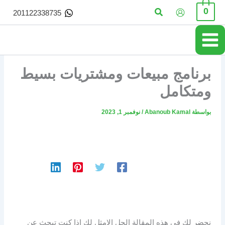
خطي
البحث
0
201122338735
لى
لمحتوى
برنامج مبيعات ومشتريات بسيط
ومتكامل
بواسطة
Abanoub Kamal
/
نوفمبر 1, 2023
نحضر لك في هذه المقالة الحل الامثل لك اذا كنت تبحث عن