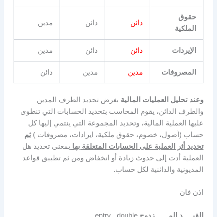
حقوق
دائن
دائن
مدين
الملكية
الإيردات
دائن
دائن
مدين
المصروفات
مدين
مدين
دائن
وعند تحليل العمليات المالية
بغرض تحديد الطرف المدين
والطرف الدائن، يقوم المحاسب بتحديد الحسابات التي تنطوى
عليها العملية المالية، وتحديد المجموعة التي ينتمي إليها كل
حساب (أصول، خصوم، حقوق ملكية، ايرادات، مصروفات )
ثم
تحديد أثر العملية على الحسابات المتعلقة بها
بمعنى تحديد هل
العملية أدت إلى حدوث زيادة أو انخفاض ومن ثم تطبيق قواعد
المديونية والدائنية لكل حساب.
اذن فان
القيـــــد المـــــــزدوج
double
entry