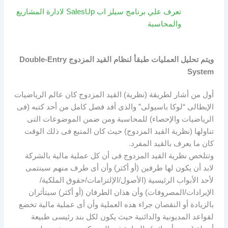
تعرف علي برنامج سيلز اب SalesUp لادارة المشاريع
والمحاسبة
ويتم تحليل العمليات طبقأ لنظام القيد المزدوج Double-Entry
System
أول من أشار لطريقة (نظرية) القيد المزدوج كان عالم الرياضيات
الإيطالى “لوكا باسيولى” والذى أفد فصل كامل من أحد كتبه (فى
الرياضيات والإحصاء) للمحاسبة ومن ضمن الموضوعات التى
تناولها (نظرية القيد المزدوج) حيث كان المتبع فى ذلك الوقت
كان ما يعرف بالقيد المفرد.
وتتلخص نظرية القيد المزدوج فى أن كل عملية مالية بالشركة
لابد أن يكون لها طرفين (أو أكثر) وأن أى طرف منهم سينتمى
لأحد الأبواب الرئيسية (الأصول/الإلتزامات/حقوق الملكية/
الإيرادات/المصروفات) وأن هذان الطرفان (أو أكثر) سيتأثران
بالزيادة أو النقصان جراء هذه العملية وأن أى عملية مالية تخضع
لقواعد المديونية والدائنية حيث يكون لكل بند رئيسى طبيعة