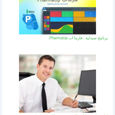
برنامج صيدلية : فارما اب PharmaUp​