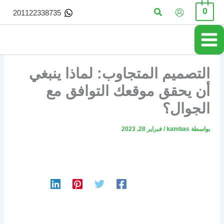
خطي
البحث
0
201122338735
لى
لمحتوى
التصميم المتجاوب: لماذا ينبغي
أن يحقق موقعك التوافق مع
الجوال؟
بواسطة
kambas
/
فبراير 28, 2023