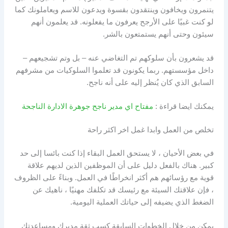
يتنمرون ويخافون وينتقدون بقسوة ويدعون للاسم ويعاملونك كما
لو كنت غبيًا على الأرجح يعرفون ما يفعلونه. قد يعلمون أنهم
سيئون وحتى أنهم يستمتعون بالشر.
قد يشعرون بأن سلوكهم تم التغاضي عنه – بل وتم تشجيعهم –
داخل مؤسستهم. ربما يكونون قد تعلموا السلوكيات من مشرفهم
السابق الذي كان يُنظر إليه على أنه ناجح.
يمكنك ايضا قراءة :
مفتاح اي مدير ناجح جوهرة الادارة الناجحة
تخلص من العمل وابدا غمل اخر اكثر راحة
في بعض الأحيان ، لا يستحق العمل البقاء إذا كنت بائسا إلى حد
كبير. هناك بالفعل دليل على أن الموظفين الذين لديهم علاقة
قوية مع رؤسائهم هم أكثر انخراطًا في العمل. وبناءً على الظروف
، فإن علاقتك السيئة مع رئيسك قد تكلفك مهنيًا ، ناهيك عن
الضغط الذي يضيفه إلى حياتك العملية اليومية.
يمكن من خلال الخطوات السابقة كسب ثقة مديرك ومساعدتك