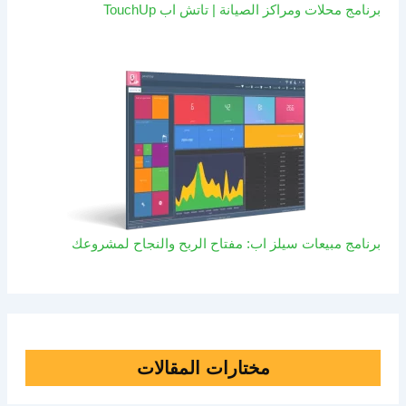
برنامج محلات ومراكز الصيانة | تاتش اب TouchUp
برنامج مبيعات سيلز اب: مفتاح الربح والنجاح لمشروعك
مختارات المقالات