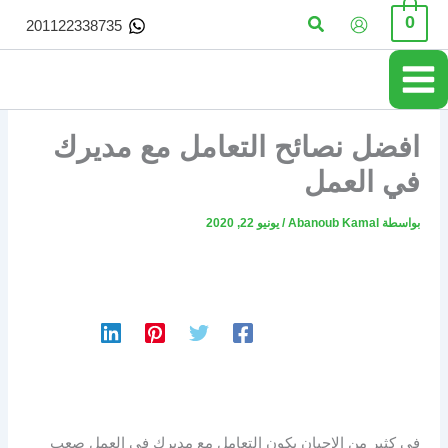
خطي
البحث
0
201122338735
لى
لمحتوى
افضل نصائح التعامل مع مديرك
في العمل
بواسطة
Abanoub Kamal
/
يونيو 22, 2020
في كثير من الاحيان يكون التعامل مع مديرك في العمل صعب