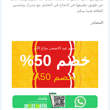
عن طؤيق تطبيقها في النجاح في التعامل مع مديرك وتحسين
العلاقة فيما بينكم .
المصادر
خصم عيد الاضحى متاح الآن
خصم 50%
كود الخصم ADHA50