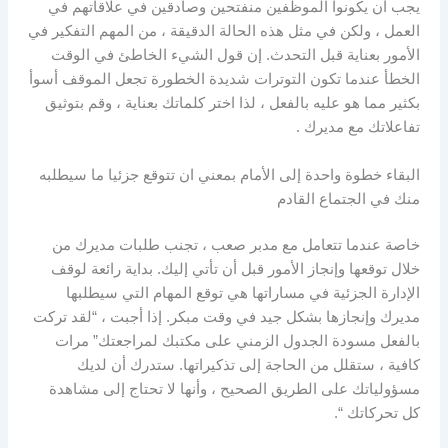
يجب أن يكونوا الموظفين منفتحين وصادقين في علاقاتهم في
العمل ، ولكن في مثل هذه الحالة الدقيقة ، من المهم التفكير في
الأمور بعناية قبل التحدث. إن قول الشيء الخاطئ في الوقت
الخطأ عندما تكون التوترات شديدة الخطورة تجعل الموقف أسوأ
بكثير مما هو عليه بالفعل ، لذا اختر كلماتك بعناية ، وقم بتوثيق
تفاعلاتك مع مديرك .
البقاء خطوة واحدة إلى الأمام بمعني ان تتوقع جزئيا ما سيطلبه
منك في الجتماع القادم
خاصة عندما تتعامل مع مدبر صعب ، تجنب طلبات مديرك من
خلال توقعها وإنجاز الأمور قبل أن تأتي إليك. بداية رائعة لوقف
الإدارة الجزئية في مساراتها هي توقع المهام التي سيطلبها
مديرك وإنجازها بشكل جيد في وقت مبكر. إذا أجبت ، “لقد تركت
بالفعل مسودة الجدول الزمني على مكتبك لمراجعتك” مرات
كافية ، ستقلل من الحاجة إلى تذكيراتها. ستدرك أن لديك
مسؤولياتك على الطريق الصحيح ، وأنها لا تحتاج إلى مشاهدة
كل تحركاتك “.