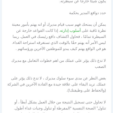
يكون شيئا خارجا عن سيطرته.
حدد دوافع المدير بحكمة
يمكن أن يمنحك فهم سبب قيام مديرك أو انه يهتم بأمور معينة
نظرة ثاقبة على
أسلوب إدارته
. إذا كانت القواعد خارجة عن
السيطرة تمامًا ، فحاول اكتشاف دافع رئيسك في العمل. ربما
ليس الأمر أنه يهتم حقًا بالوقت الذي تستغرقه استراحة الغداء.
هو في الواقع يهتم كيف يبدو للموظفين الآخرين ورؤسائهم .
لا تدع ذلك يؤثر على عملك من اهم خطوات التعامل مع مديرك
الصعب
بغض النظر عن مدى سوء سلوك مديرك ، لا تدع ذلك يؤثر على
عملك. تريد البقاء على علاقة جيدة مع القادة الآخرين في الشركة
(والحفاظ على وظيفتك!).
لا تحاول حتى تسجيل النتيجة من خلال العمل بشكل أبطأ ، أو
تناول” الصحة النفسية “المفرطة أو تناول وجبات غداء أطول.