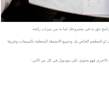
رنامج تثق به في مشروعك لما به من ميزات رائعة.
او المطعم الخاص بك وجميع الانشطة المتعلقة بالمبيعات وغيرها
ت الاخرى فهو يحتوي على موديول في كل من الاتي :