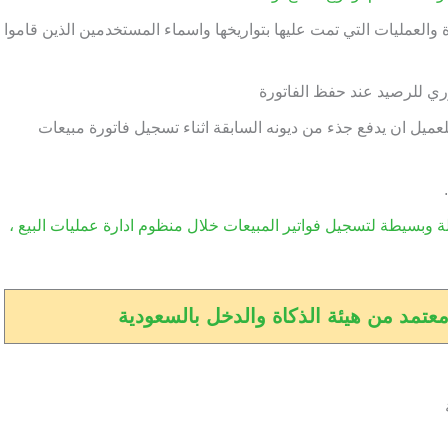
العمليات التي تمت عليها بتواريخها واسماء المستخدمين الذين قاموا
ري للرصيد عند حفظ الفاتورة
حاسبي كامل سيلز اب SalesUp يمكن للعميل ان يدفع جذء من ديونه السابقة اثناء تسجيل فاتورة مبيعات
Sales يوفر لك شاشة سهلة وبسيطة لتسجيل فواتير المبيعات خلال منظوم ادارة عمليات البيع ،
تمد من هيئة الذكاة والدخل بالسعودية