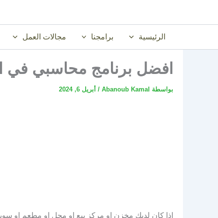
خطي
لى
لمحتوى
الرئيسية
برامجنا
مجالات العمل
افضل برنامج محاسبي في السع
بواسطة
Abanoub Kamal
/
أبريل 6, 2024
اذا كان لديك مخزن او مركز بيع او محل او مطعم او سوب