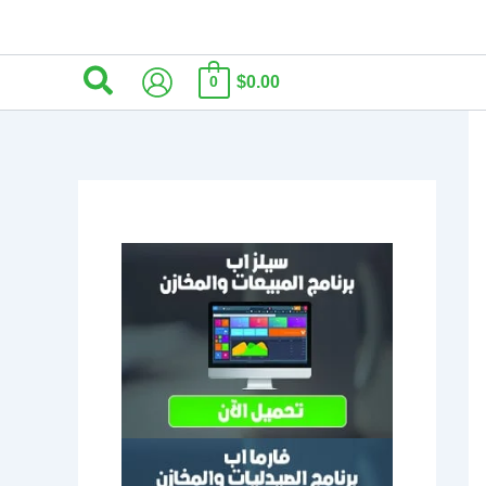
البحث
$0.00
0