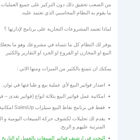
من الصعب تحقيق ذلك دون التركيز على جميع العمليات و
ما يقوم به النظام المحاسبي الذي تعتمد عليه.
لماذا تعتمد المشروعات التجارية على برنامج لإدارتها ؟
يوفر لك النظام كل ما تتمناه في مشروعك وهو ما يجعلك 
البيع او المخازن او الفروع او الجرد او التقارير والكثير.
يمكنك ان تتمتع بالكثير من الميزات ومنها الاتي :
اصدار فواتير البيع لأي عملية بيع و طباعتها في ثوان.
امكانية عمل فواتير البيع بثلاثة انواع (فواتير نقدى – فو
فقط في برنامج نقاط البيع سيلزاب SalesUp امكانية بيع الاصناف من اكثر من مخزن في نفس الفاتورة.
يقدم لك تحليلات لكشوف حركة المبيعات اليومية و ا
المترتبة عليهم و الربح.
البحث في ارشيف فواتير المبيعات بالعميل او التاريخ 