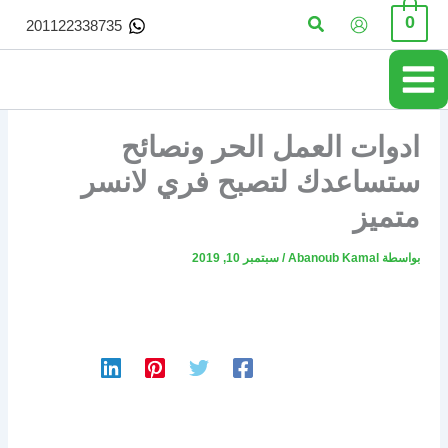
خطي
البحث
0
201122338735
لى
لمحتوى
ادوات العمل الحر ونصائح
ستساعدك لتصبح فري لانسر
متميز
بواسطة
Abanoub Kamal
/
سبتمبر 10, 2019