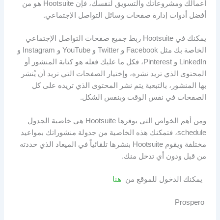
أعمالك ومشروعاتك والتسويق لنفسك، فإن Hootsuite هو من
أفضل أدوات إدارة صفحات وسائل التواصل الإجتماعي.
يمكنك في Hootsuite ربط جميع صفحات التواصل الإجتماعي
الخاصة بك مثل Facebook و Twitter و YouTube و Instagram و
LinkedIn و Pinterest، فكل ما عليك فعله هو كتابة المنشور أو
المحتوى الذي تريد نشره، وإختيار الصفحات التي تريد أن يُنشر
بها المنشور، بالتبعية يتم نشر المحتوى الذي تريده على كل
الصفحات في نفس الوقت وبنفس الشكل.
ومن أهم الخواص التي يوفرها Hootsuite هي خاصية الجدول
schedule، فتمكنك هذه الخاصية من جدولة منشوراتك بمواعيد
مختلفة ويقوم Hootsuite بنشرها تلقائياً في الميعاد الذي حددته
من قبل ودون أي تدخل منك.
يمكنك الدخول للموقع من
هنا
Prospero