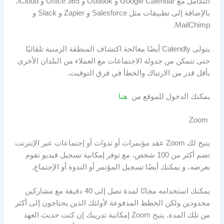
التكامل مع Google Calendar و Outlook و Office 365 و iCloud،
بالإضافة إلى تطبيقات مثل Salesforce و Zapier و Slack و
MailChimp.
يتولى Calendly أيضًا معالجة اكتشاف المنطقة الزمنية تلقائيًا
حتى تتمكن من جدولة الاجتماعات مع العملاء من البلدان الأخرى
بأقل قدر من الارتباك والخطأ في فرق التوقيت.
يمكنك الدخول للموقع من
هنا
Zoom
يتيح لك Zoom عقد مؤتمرات أو ندوات أو إجتماعات عبر الإنترنت
تضم أكثر من 100 شخص، مع توفر إمكانية تسجيل فيديو تقوم
بعرضه، و يمكنك أيضًا تسجيل المؤتمر أو الندوة أو الإجتماع.
يمكنك استخدامه مجانًا لمدة تصل إلى 40 دقيقة مع مشاركين
محدودين ولكن الخطط المدفوعة لأولئك الذين يحتاجون إلى أكثر
من تلك المدة. يتيح Zoom إمكانية تدريبك إن كنت حديث العهد