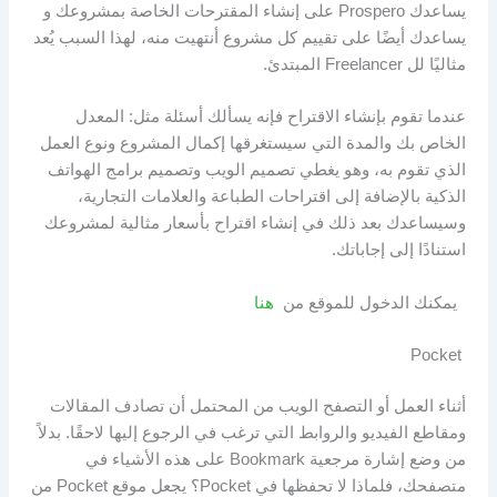
يساعدك Prospero على إنشاء المقترحات الخاصة بمشروعك و
يساعدك أيضًا على تقييم كل مشروع أنتهيت منه، لهذا السبب يُعد
مثاليًا لل Freelancer المبتدئ.
عندما تقوم بإنشاء الاقتراح فإنه يسألك أسئلة مثل: المعدل
الخاص بك والمدة التي سيستغرقها إكمال المشروع ونوع العمل
الذي تقوم به، وهو يغطي تصميم الويب وتصميم برامج الهواتف
الذكية بالإضافة إلى اقتراحات الطباعة والعلامات التجارية،
وسيساعدك بعد ذلك في إنشاء اقتراح بأسعار مثالية لمشروعك
استنادًا إلى إجاباتك.
يمكنك الدخول للموقع من
هنا
Pocket
أثناء العمل أو التصفح الويب من المحتمل أن تصادف المقالات
ومقاطع الفيديو والروابط التي ترغب في الرجوع إليها لاحقًا. بدلاً
من وضع إشارة مرجعية Bookmark على هذه الأشياء في
متصفحك، فلماذا لا تحفظها في Pocket؟ يجعل موقع Pocket من