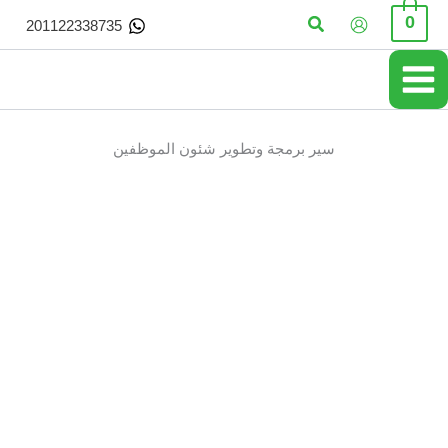
خطي
البحث
0
201122338735
لى
لمحتوى
سير برمجة وتطوير شئون الموظفين