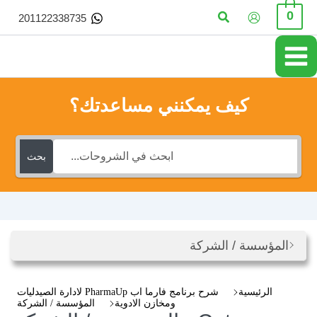
خطي
البحث
0
201122338735
لى
لمحتوى
كيف يمكنني مساعدتك؟
بحث
المؤسسة / الشركة
الرئيسية
شرح برنامج فارما اب PharmaUp لادارة الصيدليات
ومخازن الادوية
المؤسسة / الشركة