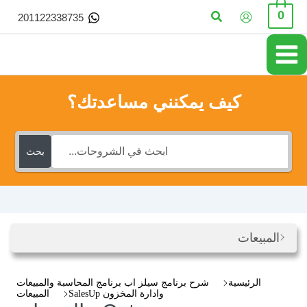
خطي
البحث
0
201122338735
لى
لمحتوى
كيف يمكنني مساعدتك؟
بحث
المبيعات
الرئيسية
شرح برنامج سيلز اب برنامج المحاسبة والمبيعات
وادارة المخزون SalesUp
المبيعات