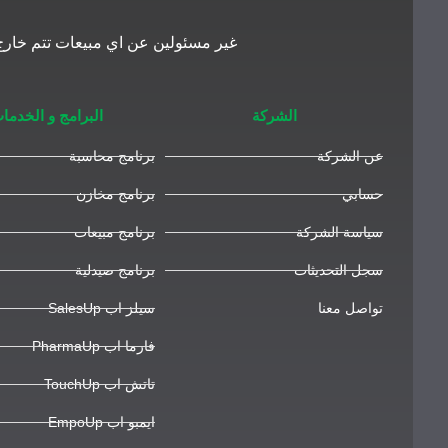
غير مسئولين عن اي مبيعات تتم خارج 
الشركة
البرامج و الخدما
عن الشركة
برنامج محاسبة
حسابي
برنامج مخازن
سياسة الشركة
برنامج مبيعات
سجل التحديثات
برنامج صيدلية
تواصل معنا
سيلز اب SalesUp
فارما اب PharmaUp
تاتش اب TouchUp
ايمبو اب EmpoUp