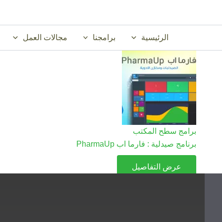
خطي
لى
لمحتوى
الرئيسية
برامجنا
مجالات العمل
برامج سطح المكتب
برنامج صيدلية : فارما اب PharmaUp​
عرض التفاصيل