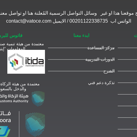
موقعنا هذا او غير وسائل التواصل الرسمية المُعلنة هنا او تواصل 
الواتس اب 00201122338735 / الايميل contact@vatoce.com
ت
ابدء معنا
فاتوس للبر
معتمدة من هيئة تنمية صنا
مركز المساعدة
المعلومات “إيتي
الدورات التدريبية
الشرح
تذكرة دعم فني
معتمدة من هيئة الزكاة
والدخل بالسعود