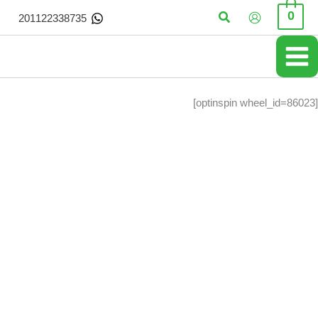
خطي
البحث
0
201122338735
لى
لمحتوى
[optinspin wheel_id=86023]