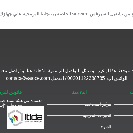
موقعنا هذا او غير وسائل التواصل الرسمية المُعلنة هنا او تواصل 
الواتس اب 00201122338735 / الايميل contact@vatoce.com
ت
ابدء معنا
فاتوس للبر
معتمدة من هيئة تنمية صنا
مركز المساعدة
المعلومات “إيتي
الدورات التدريبية
الشرح