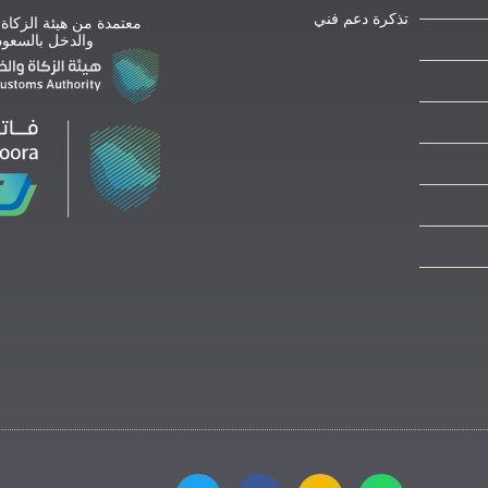
تذكرة دعم فني
معتمدة من هيئة الزكاة
والدخل بالسعود
T
F
E
W