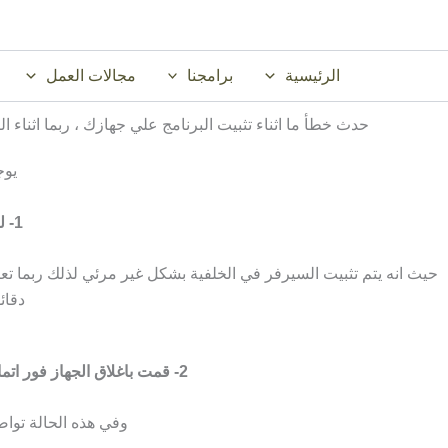
خطي
لى
لمحتوى
الرئيسية
برامجنا
مجالات العمل
حدث خطأ ما اثناء تثبيت البرنامج علي جهازك ، ربما اثناء الضبط او ا
يوج
1- لم يكتمل حتي الآن تثبيت MySQL Server
حيث انه يتم تثبيت السيرفر في الخلفية بشكل غير مرئي لذلك ربما تعت
دقائ
2- قمت باغلاق الجهاز فور اتمام التثبيت مباشرة مما ادي لفشل اكمال تثبيت السيرفر علي جهازك
وفي هذه الحالة تواص