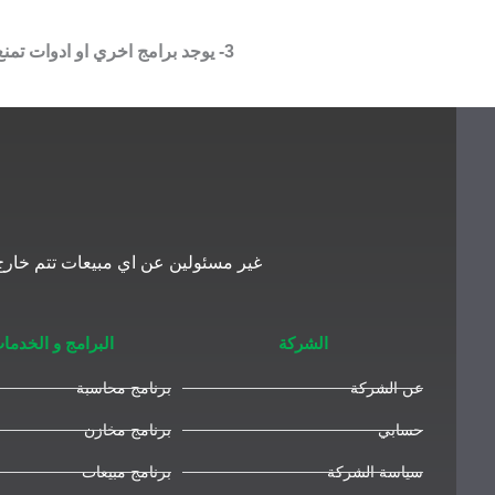
3- يوجد برامج اخري او ادوات تمنع من تشغيل السيرفس service الخاصة بمنتجاتنا البرمجية علي جهازك.
غير مسئولين عن اي مبيعات تتم خارج 
الشركة
البرامج و الخدما
عن الشركة
برنامج محاسبة
حسابي
برنامج مخازن
سياسة الشركة
برنامج مبيعات