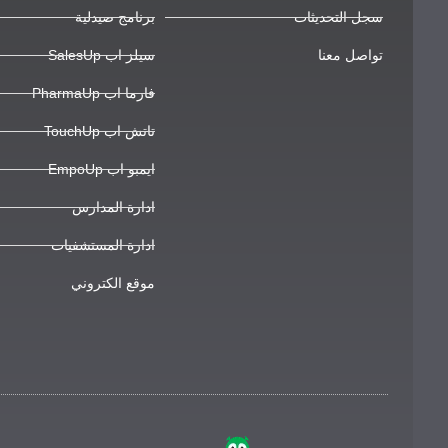
سجل التحديثات
برنامج صيدلية
تواصل معنا
سيلز اب SalesUp
فارما اب PharmaUp
تاتش اب TouchUp
ايمبو اب EmpoUp
ادارة المدارس
ادارة المستشفيات
موقع الكتروني