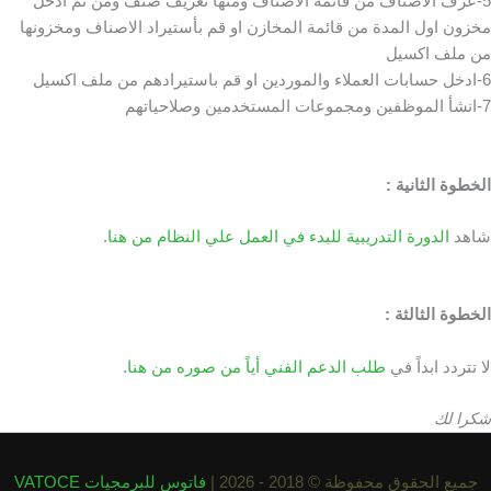
​5-عرف الاصناف من قائمة الاصناف ومنها تعريف صنف ومن ثم ادخل
مخزون اول المدة من قائمة المخازن او قم بأستيراد الاصناف ومخزونها
من ملف اكسيل
​6-ادخل حسابات العملاء والموردين او قم باستيرادهم من ملف اكسيل
​7-انشأ الموظفين ومجموعات المستخدمين وصلاحياتهم
الخطوة الثانية :
شاهد
الدورة التدريبية للبدء في العمل علي النظام من هنا
.
الخطوة الثالثة :
لا تتردد ابداً في
طلب الدعم الفني أياً من صوره من هنا
.
شكرا لك
جميع الحقوق محفوظة © 2018 - 2026 |
فاتوس للبرمجيات VATOCE