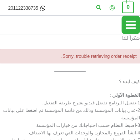
خطي
البحث
0
201122338735
لى
لمحتوى
شكراً لك!
Sorry, trouble retrieving order receipt.
كيف ابدء ؟
الخطوة الآولي :
1-​تفعيل البرنامج تفضل فيديو يشرح طريقة التفعيل.
​2-عدل بيانات المؤسسة وذلك من قائمة المؤسسة ثم اضغط علي بيانات
المؤسسة
​3-اضبط النظام حسب احتياجاتك من خيارات المؤسسة
​4-انشأ الفروع والمخازن والوحدات التي تعرف بها الاصناف