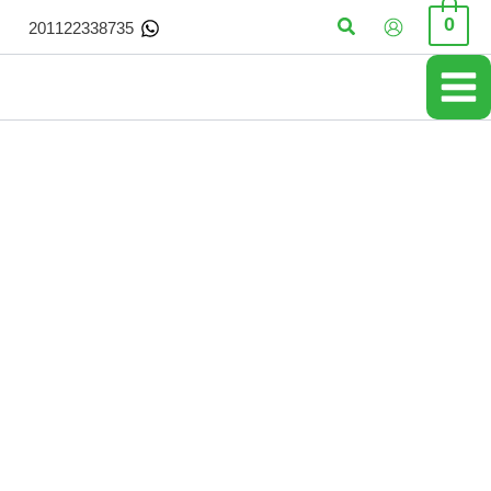
خطي
البحث
0
201122338735
لى
لمحتوى