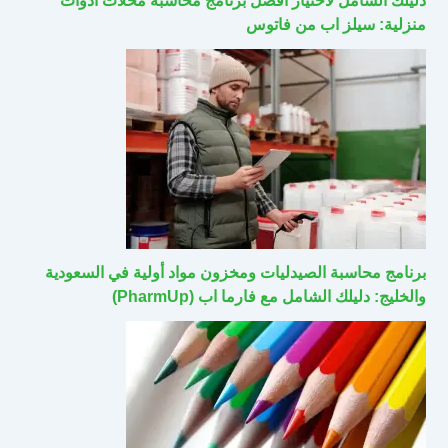
دليلك الشامل لاختيار أفضل برنامج محاسبة محلات أدوات
منزلية: سيلز اب من فاتوس
برنامج محاسبة الصيدليات ومخزون مواد أولية في السعودية
والخليج: دليلك الشامل مع فارما اب (PharmUp)