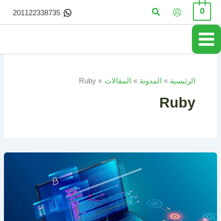
خطي
البحث
0
201122338735
لى
لمحتوى
الرئيسية
المدونة
المقالات
Ruby
Ruby