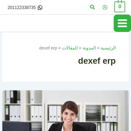
خطي
البحث
0
201122338735
لى
لمحتوى
الرئيسية
المدونة
المقالات
dexef erp
dexef erp