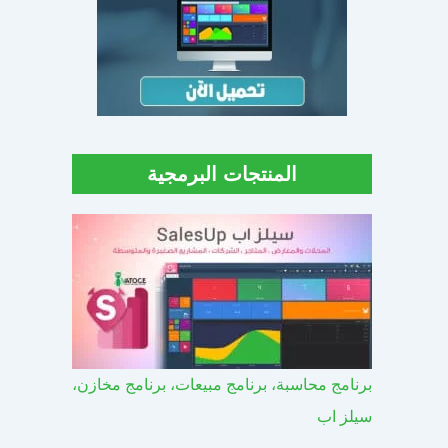
المنتجات البرمجية
برنامج محاسبة، برنامج مبيعات، برنامج مخازن،
سيلز اب