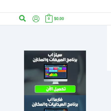
البحث
$0.00
0