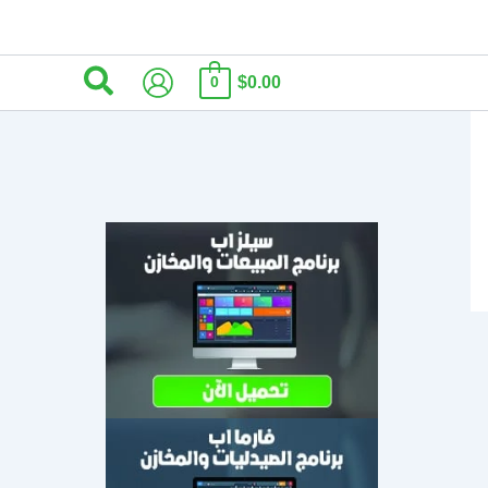
البحث
$0.00
0