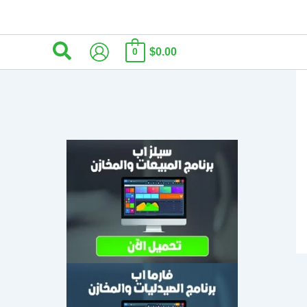
البحث
$0.00
0