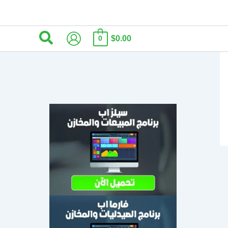
البحث
$0.00
0