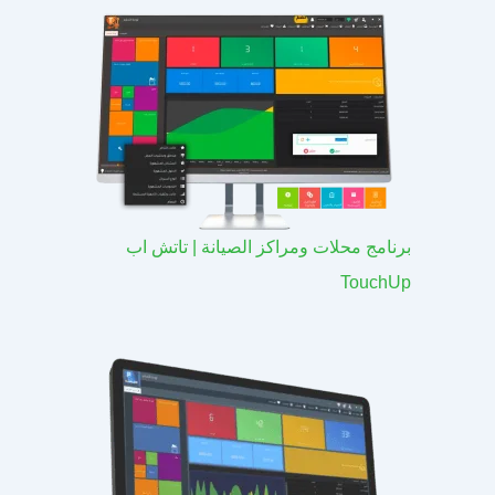
برنامج محلات ومراكز الصيانة | تاتش اب
TouchUp