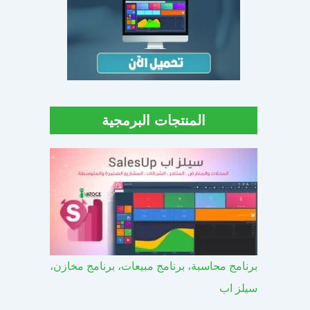
المنتجات البرمجية
برنامج محاسبة، برنامج مبيعات، برنامج مخازن،
سيلز اب