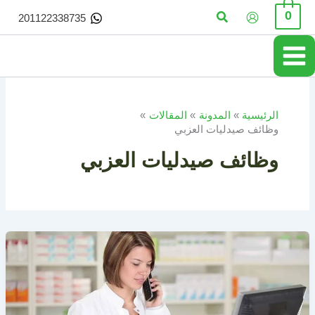
خطي
البحث
0
201122338735
لى
لمحتوى
الرئيسية
المدونة
المقالات
وظائف صيدليات العزبي
وظائف صيدليات العزبي