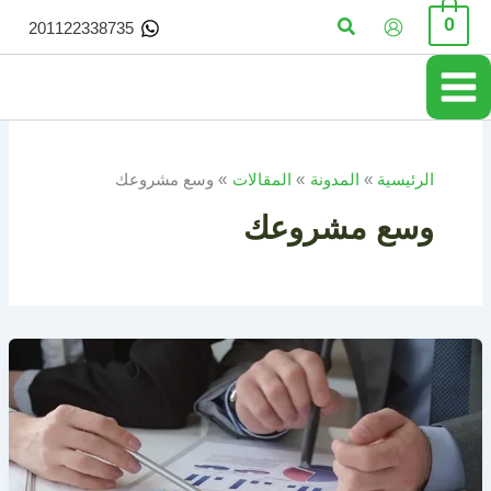
خطي
البحث
0
201122338735
لى
لمحتوى
الرئيسية
المدونة
المقالات
وسع مشروعك
وسع مشروعك