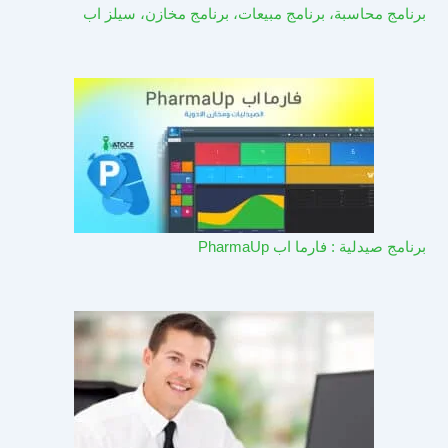
برنامج محاسبة، برنامج مبيعات، برنامج مخازن، سيلز اب
برنامج صيدلية : فارما اب PharmaUp​