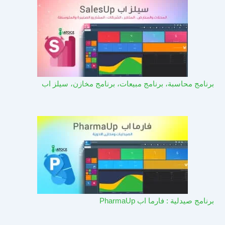
برنامج محاسبة، برنامج مبيعات، برنامج مخازن، سيلز اب
برنامج صيدلية : فارما اب PharmaUp​