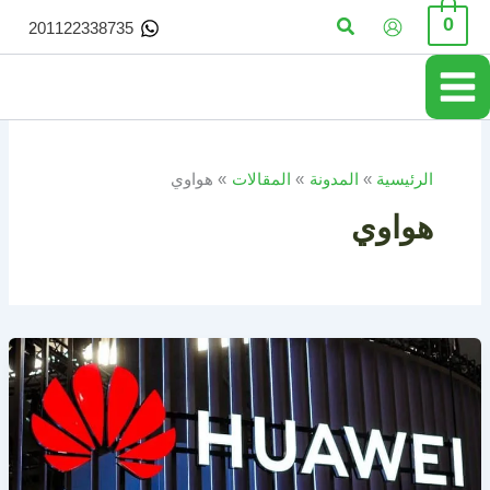
خطي
البحث
0
201122338735
لى
لمحتوى
الرئيسية
المدونة
المقالات
هواوي
هواوي