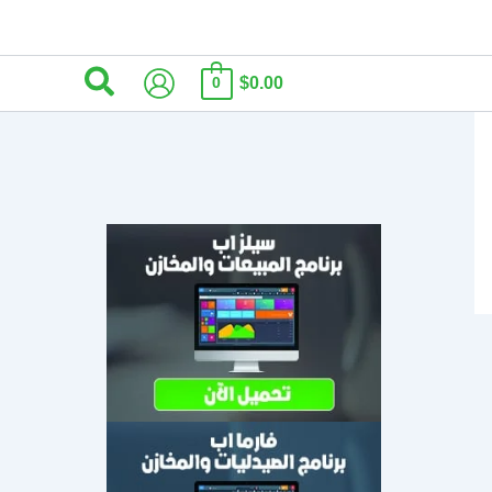
البحث
$0.00
0