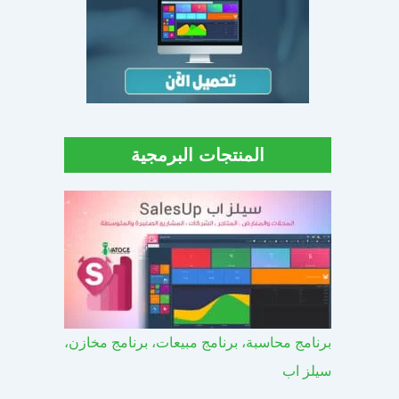
المنتجات البرمجية
برنامج محاسبة، برنامج مبيعات، برنامج مخازن،
سيلز اب