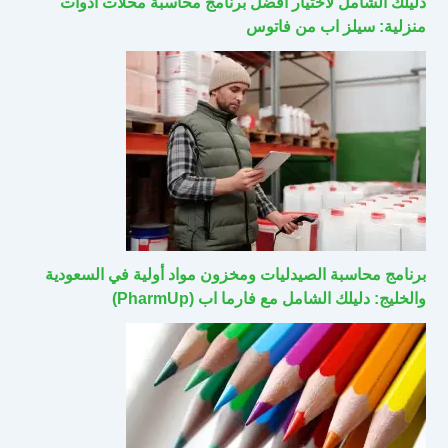
دليلك الشامل لاختيار أفضل برنامج محاسبة محلات أدوات
منزلية: سيلز اب من فاتوس
برنامج محاسبة الصيدليات ومخزون مواد أولية في السعودية
والخليج: دليلك الشامل مع فارما اب (PharmUp)