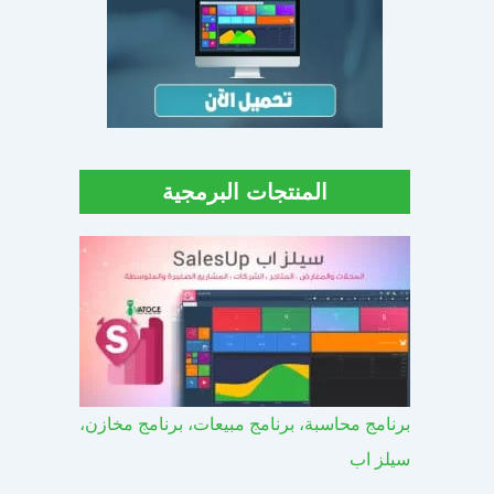
المنتجات البرمجية
برنامج محاسبة، برنامج مبيعات، برنامج مخازن،
سيلز اب