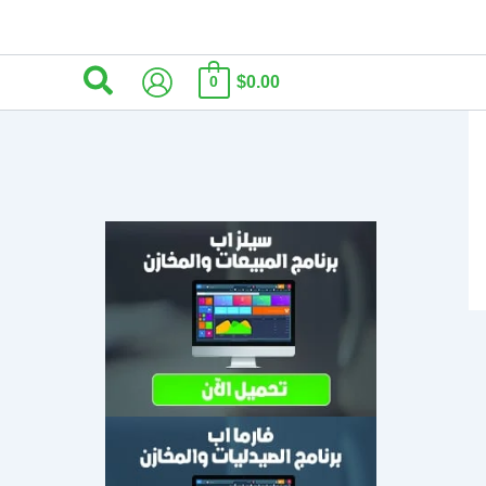
البحث
$0.00
0