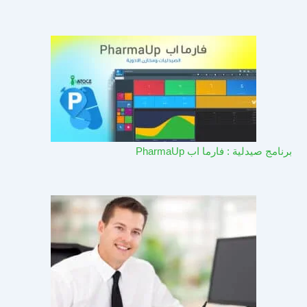
برنامج صيدلية : فارما اب PharmaUp​