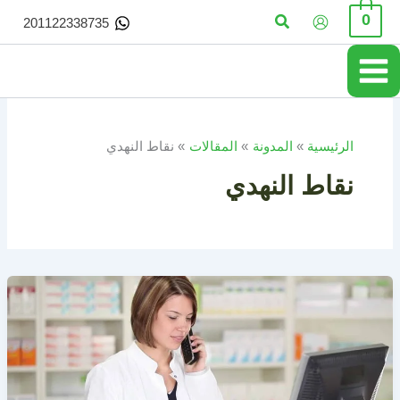
خطي
البحث
0
201122338735
لى
لمحتوى
الرئيسية
المدونة
المقالات
نقاط النهدي
نقاط النهدي