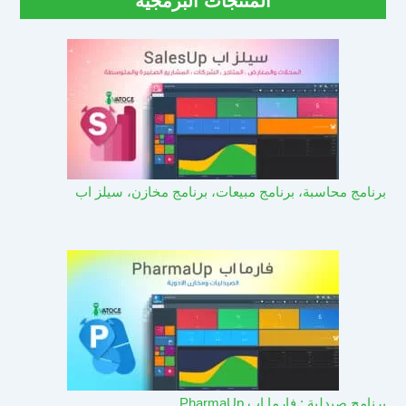
المنتجات البرمجية
برنامج محاسبة، برنامج مبيعات، برنامج مخازن، سيلز اب
برنامج صيدلية : فارما اب PharmaUp​