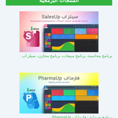
المنتجات البرمجية
برنامج محاسبة، برنامج مبيعات، برنامج مخازن، سيلز اب
برنامج صيدلية : فارما اب PharmaUp​